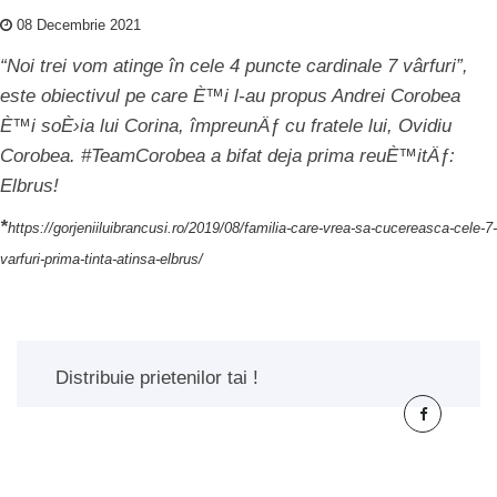
08 Decembrie 2021
“Noi trei vom atinge în cele 4 puncte cardinale 7 vârfuri”,
este obiectivul pe care È™i l-au propus Andrei Corobea
È™i soÈ›ia lui Corina, împreunÄƒ cu fratele lui, Ovidiu
Corobea. #TeamCorobea a bifat deja prima reuÈ™itÄƒ:
Elbrus!
*
https://gorjeniiluibrancusi.ro/2019/08/familia-care-vrea-sa-cucereasca-cele-7-
varfuri-prima-tinta-atinsa-elbrus/
Distribuie prietenilor tai !