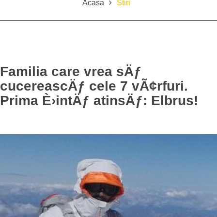
Acasa
Stiri
Familia care vrea sÄƒ
cucereascÄƒ cele 7 vÃ¢rfuri.
Prima È›intÄƒ atinsÄƒ: Elbrus!